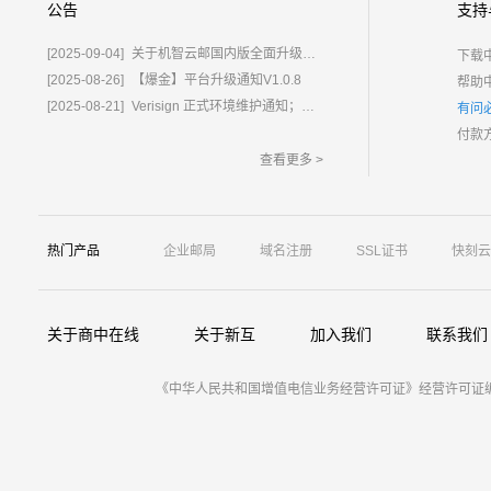
公告
支持
[2025-09-04]
关于机智云邮国内版全面升级为%E2%80%9C鲸炫邮%E2%80%9D的通知
下载
[2025-08-26]
【爆金】平台升级通知V1.0.8
帮助
[2025-08-21]
Verisign 正式环境维护通知；含域名.com/.net
有问
付款
查看更多 >
热门产品
企业邮局
域名注册
SSL证书
快刻云
关于商中在线
关于新互
加入我们
联系我们
《中华人民共和国增值电信业务经营许可证》经营许可证编号：