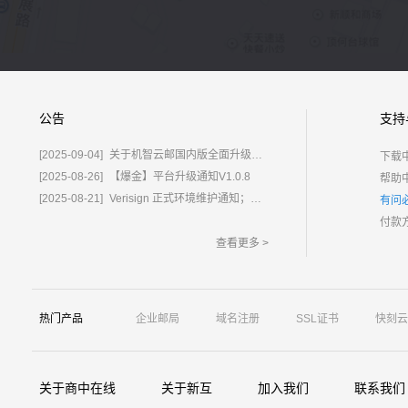
公告
支持
[2025-09-04]
关于机智云邮国内版全面升级为%E2%80%9C鲸炫邮%E2%80%9D的通知
下载
[2025-08-26]
【爆金】平台升级通知V1.0.8
帮助
[2025-08-21]
Verisign 正式环境维护通知；含域名.com/.net
有问
付款
查看更多 >
热门产品
企业邮局
域名注册
SSL证书
快刻云
关于商中在线
关于新互
加入我们
联系我们