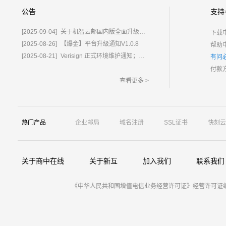
公告
支持
[2025-09-04]
关于机智云邮国内版全面升级为%E2%80%9C鲸炫邮%E2%80%9D的通知
下载
[2025-08-26]
【爆金】平台升级通知V1.0.8
帮助
[2025-08-21]
Verisign 正式环境维护通知；含域名.com/.net
有问
付款
查看更多 >
热门产品
企业邮局
域名注册
SSL证书
快刻云
关于商中在线
关于新互
加入我们
联系我们
《中华人民共和国增值电信业务经营许可证》经营许可证编号：