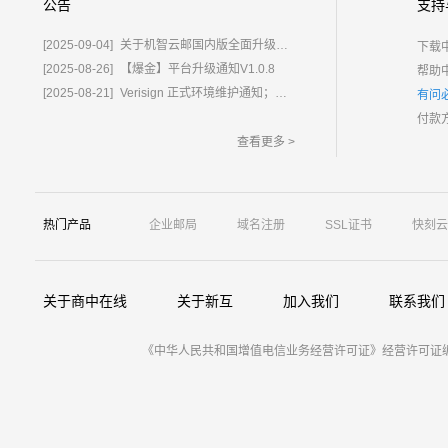
公告
支持
[2025-09-04]
关于机智云邮国内版全面升级为%E2%80%9C鲸炫邮%E2%80%9D的通知
下载
[2025-08-26]
【爆金】平台升级通知V1.0.8
帮助
[2025-08-21]
Verisign 正式环境维护通知；含域名.com/.net
有问
付款
查看更多 >
热门产品
企业邮局
域名注册
SSL证书
快刻云
关于商中在线
关于新互
加入我们
联系我们
《中华人民共和国增值电信业务经营许可证》经营许可证编号：