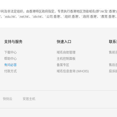
牟利及非法定组织，由香港特区政府指定，专责执行香港地区顶级域名(即'.hk'及'.香港
'、'.edu.hk'、'.net.hk'、'.idv.hk'、'.公司.香港'、'.组织.香港'、'.政府.香港'、'.教育.香港
支持与服务
快速入口
联系
下载中心
域名自助管理
售前
帮助中心
主机控制面板
有问必答
备案专区
售后
付款方式
域名信息查询 (WHOIS)
投诉
快刻云
安居主机