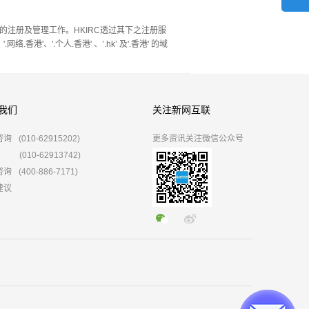
')的注册及管理工作。HKIRC透过其下之注册服
'、'.网络.香港'、'.个人.香港' 、’.hk’ 及'.香港' 的域
我们
关注新网互联
咨询
(010-62915202)
更多资讯关注微信公众号
(010-62913742)
咨询
(400-886-7171)
建议