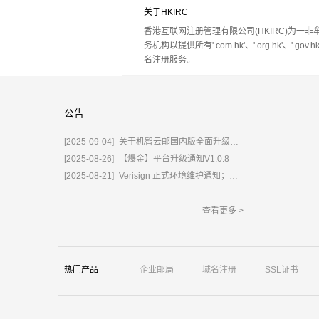
关于HKIRC
香港互联网注册管理有限公司(HKIRC)为一非
务机构以提供所有'.com.hk'、'.org.hk'、'.gov.hk
名注册服务。
公告
[2025-09-04]
关于机智云邮国内版全面升级为%E2%80%9C鲸炫邮%E2%80%9D的通知
[2025-08-26]
【爆金】平台升级通知V1.0.8
[2025-08-21]
Verisign 正式环境维护通知；含域名.com/.net
查看更多 >
热门产品
企业邮局
域名注册
SSL证书