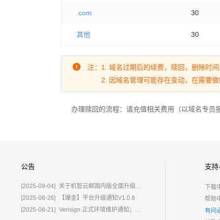
.com
30
其他
30
注：1. 域名过期后的续费，赎回，删除时
2. 因域名管理可能存在变动，在需要做
办理赎回的流程：请充值相关费用（以域名专员
公告
支持
[2025-09-04]
关于机智云邮国内版全面升级为%E2%80%9C鲸炫邮%E2%80%9D的通知
下载
[2025-08-26]
【爆金】平台升级通知V1.0.8
帮助
[2025-08-21]
Verisign 正式环境维护通知；含域名.com/.net
有问