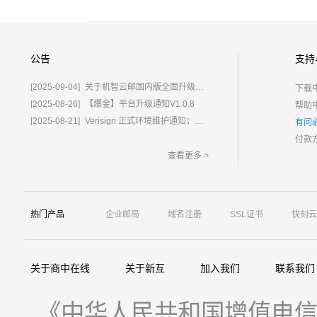
公告
支持
[2025-09-04]
关于机智云邮国内版全面升级为%E2%80%9C鲸炫邮%E2%80%9D的通知
下载
[2025-08-26]
【爆金】平台升级通知V1.0.8
帮助
[2025-08-21]
Verisign 正式环境维护通知；含域名.com/.net
有问
付款
查看更多 >
热门产品
企业邮局
域名注册
SSL证书
快刻云
关于商中在线
关于新互
加入我们
联系我们
《中华人民共和国增值电信业