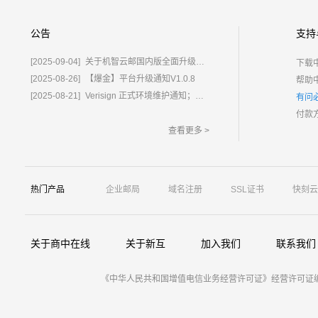
公告
支持
[2025-09-04]
关于机智云邮国内版全面升级为%E2%80%9C鲸炫邮%E2%80%9D的通知
下载
[2025-08-26]
【爆金】平台升级通知V1.0.8
帮助
[2025-08-21]
Verisign 正式环境维护通知；含域名.com/.net
有问
付款
查看更多 >
热门产品
企业邮局
域名注册
SSL证书
快刻云
关于商中在线
关于新互
加入我们
联系我们
《中华人民共和国增值电信业务经营许可证》经营许可证编号：