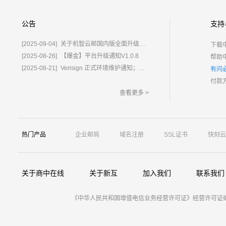
公告
支持
[2025-09-04]
关于机智云邮国内版全面升级为%E2%80%9C鲸炫邮%E2%80%9D的通知
下载
[2025-08-26]
【爆金】平台升级通知V1.0.8
帮助
[2025-08-21]
Verisign 正式环境维护通知；含域名.com/.net
有问
付款
查看更多 >
热门产品
企业邮局
域名注册
SSL证书
快刻云
关于商中在线
关于新互
加入我们
联系我们
《中华人民共和国增值电信业务经营许可证》经营许可证编号：