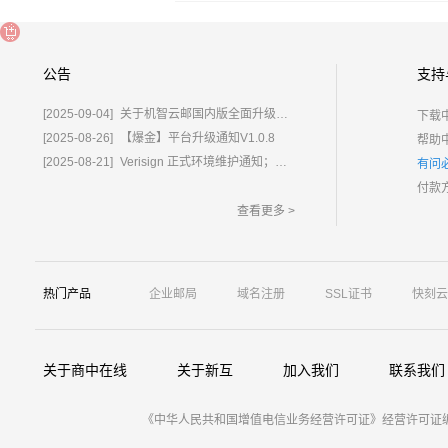
公告
支持
[2025-09-04]
关于机智云邮国内版全面升级为%E2%80%9C鲸炫邮%E2%80%9D的通知
下载
[2025-08-26]
【爆金】平台升级通知V1.0.8
帮助
[2025-08-21]
Verisign 正式环境维护通知；含域名.com/.net
有问
付款
查看更多 >
热门产品
企业邮局
域名注册
SSL证书
快刻云
关于商中在线
关于新互
加入我们
联系我们
《中华人民共和国增值电信业务经营许可证》经营许可证编号：